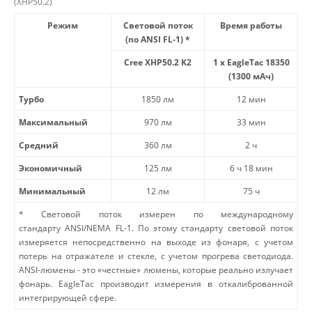
(XHP50.2)
Режим
Световой поток
Время работы
(по ANSI FL-1) *
Cree XHP50.2 K2
1 x EagleTac 18350
(1300 мАч)
Турбо
1850 лм
12 мин
Максимальный
970 лм
33 мин
Средний
360 лм
2 ч
Экономичный
125 лм
6 ч 18 мин
Минимальный
12 лм
75 ч
* Световой поток измерен по международному
стандарту
ANSI/NEMA FL-1
. По этому стандарту световой поток
измеряется непосредственно на выходе из фонаря, с учетом
потерь на отражателе и стекле, с учетом прогрева светодиода.
ANSI-люмены - это «честные» люмены, которые реально излучает
фонарь. EagleTac производит измерения в откалиброванной
интегрирующей сфере.