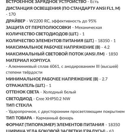
ВСТРОЕННОЕ ЗАРЯДНОЕ УСТРОЙСТВО
- Есть
ДИСТАНЦИЯ ОСВЕЩЕНИЯ (ПО СТАНДАРТУ ANSI FL1, М)
-
170
ДРАЙВЕР
- W2200 RC, эффективность до 95%
ЗАЩИТА ОТ ПЕРЕПОЛЮСОВКИ
- Механическая
КОЛИЧЕСТВО СВЕТОДИОДОВ (ШТ.)
- 1
КОЛИЧЕСТВО ЭЛЕМЕНТОВ ПИТАНИЯ (ШТ.)
- 18350 - 1
МАКСИМАЛЬНОЕ РАБОЧЕЕ НАПРЯЖЕНИЕ (В)
- 4.2
МАКСИМАЛЬНЫЙ СВЕТОВОЙ ПОТОК (ANSI ЛМ)
-
1850
МАТЕРИАЛ КОРПУСА
- Алюминиевый сплав 6061, с анодированием III (высшей)
степени твёрдости
МИНИМАЛЬНОЕ РАБОЧЕЕ НАПРЯЖЕНИЕ (В)
- 2.7
ОТРАЖАТЕЛЬ (ШТ.)
- 1
ОТТЕНОК СВЕТА
- Холодный белый
СВЕТОДИОД
- Cree XHP50.2 NW
ТИП СТЕКЛА
- Ударопрочное, с двусторонним просветляющим покрытием
ТИП ТОВАРА
- Карманный фонарь
ФОРМАТ (ТИПОРАЗМЕР) ЭЛЕМЕНТОВ ПИТАНИЯ
- 18350
ШИРИНА УГЛА БОКОВОЙ ЗАСВЕТКИ (ГРАДУСЫ)
- 63