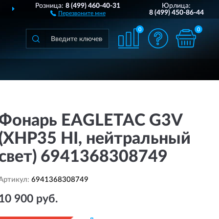
Розница:
8 (499) 460-40-31
Юрлица:
ДОСТАВИМ
ПО ВСЕЙ РОССИИ
8 (499) 450-86-44
Перезвоните мне
0
0
Фонарь EAGLETAC G3V
(XHP35 HI, нейтральный
свет) 6941368308749
Артикул:
6941368308749
10 900 руб.