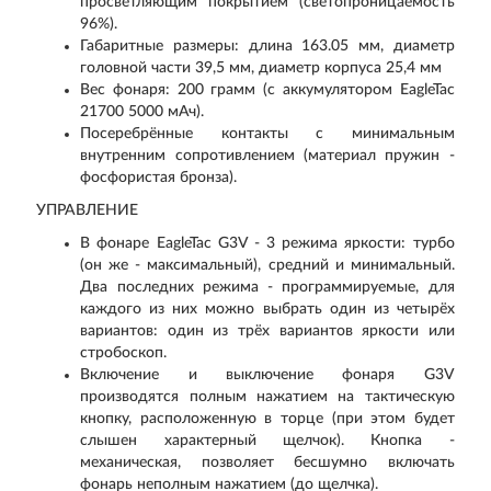
просветляющим покрытием (светопроницаемость
96%).
Габаритные размеры: длина 163.05 мм, диаметр
головной части 39,5 мм, диаметр корпуса 25,4 мм
Вес фонаря: 200 грамм (с аккумулятором EagleTac
21700 5000 мАч).
Посеребрённые контакты с минимальным
внутренним сопротивлением (материал пружин -
фосфористая бронза).
УПРАВЛЕНИЕ
В фонаре EagleTac G3V - 3 режима яркости: турбо
(он же - максимальный), средний и минимальный.
Два последних режима - программируемые, для
каждого из них можно выбрать один из четырёх
вариантов: один из трёх вариантов яркости или
стробоскоп.
Включение и выключение фонаря G3V
производятся полным нажатием на тактическую
кнопку, расположенную в торце (при этом будет
слышен характерный щелчок). Кнопка -
механическая, позволяет бесшумно включать
фонарь неполным нажатием (до щелчка).