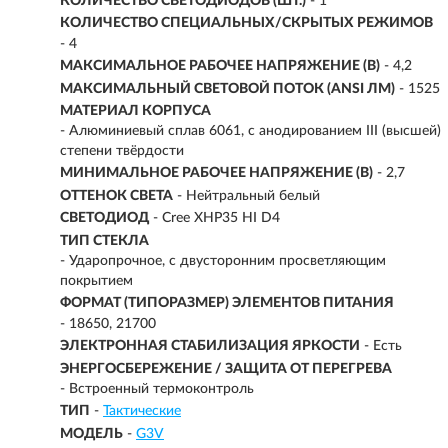
КОЛИЧЕСТВО СВЕТОДИОДОВ (ШТ.)
- 1
КОЛИЧЕСТВО СПЕЦИАЛЬНЫХ/СКРЫТЫХ РЕЖИМОВ
- 4
МАКСИМАЛЬНОЕ РАБОЧЕЕ НАПРЯЖЕНИЕ (В)
- 4,2
МАКСИМАЛЬНЫЙ СВЕТОВОЙ ПОТОК (ANSI ЛМ)
-
1525
МАТЕРИАЛ КОРПУСА
- Алюминиевый сплав 6061, с анодированием III (высшей)
степени твёрдости
МИНИМАЛЬНОЕ РАБОЧЕЕ НАПРЯЖЕНИЕ (В)
- 2,7
ОТТЕНОК СВЕТА
- Нейтральный белый
СВЕТОДИОД
- Cree XHP35 HI D4
ТИП СТЕКЛА
- Ударопрочное, с двусторонним просветляющим
покрытием
ФОРМАТ (ТИПОРАЗМЕР) ЭЛЕМЕНТОВ ПИТАНИЯ
- 18650, 21700
ЭЛЕКТРОННАЯ СТАБИЛИЗАЦИЯ ЯРКОСТИ
- Есть
ЭНЕРГОСБЕРЕЖЕНИЕ / ЗАЩИТА ОТ ПЕРЕГРЕВА
- Встроенный термоконтроль
ТИП
-
Тактические
МОДЕЛЬ
-
G3V